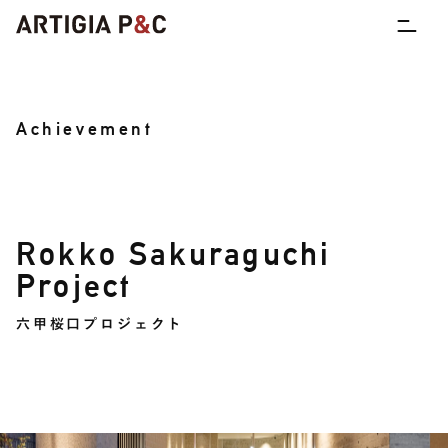
Achievement
R
o
k
k
o
S
a
k
u
r
a
g
u
c
h
i
P
r
o
j
e
c
t
六
甲
桜
口
プ
ロ
ジ
ェ
ク
ト